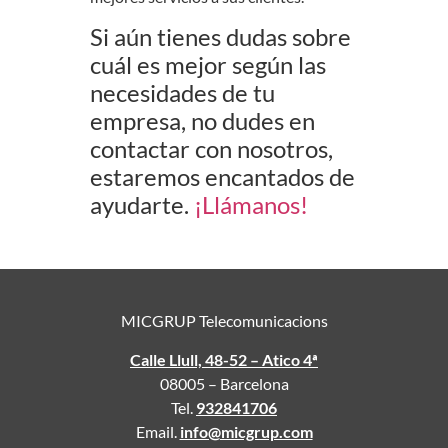
Si aún tienes dudas sobre
cuál es mejor según las
necesidades de tu
empresa, no dudes en
contactar con nosotros,
estaremos encantados de
ayudarte.
¡Llámanos!
MICGRUP Telecomunicacions
Calle Llull, 48-52 – Atico 4ª
08005 – Barcelona
Tel.
932841706
Email.
info@micgrup.com