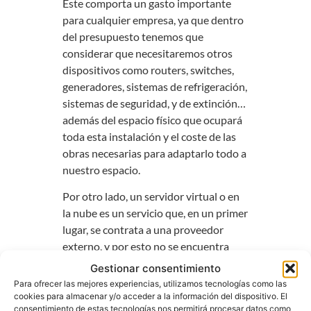
Este comporta un gasto importante
para cualquier empresa, ya que dentro
del presupuesto tenemos que
considerar que necesitaremos otros
dispositivos como routers, switches,
generadores, sistemas de refrigeración,
sistemas de seguridad, y de extinción…
además del espacio físico que ocupará
toda esta instalación y el coste de las
obras necesarias para adaptarlo todo a
nuestro espacio.
Por otro lado, un servidor virtual o en
la nube es un servicio que, en un primer
lugar, se contrata a una proveedor
externo, y por esto no se encuentra
dentro de nuestra empresa y no
Gestionar consentimiento
necesita ni de espacio adaptado y, ni de
Para ofrecer las mejores experiencias, utilizamos tecnologías como las
personal especializado, ya que la
cookies para almacenar y/o acceder a la información del dispositivo. El
consentimiento de estas tecnologías nos permitirá procesar datos como