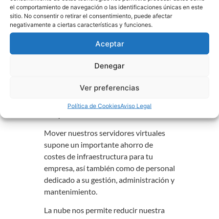
configuración y el mantenimiento se
el comportamiento de navegación o las identificaciones únicas en este
pueden incluir en el mismo paquete de
sitio. No consentir o retirar el consentimiento, puede afectar
servicios y externalizarlo en una
negativamente a ciertas características y funciones.
empresa especialista.
Aceptar
Ventajas de la nube vs
Denegar
servidor físico
Ver preferencias
Decantarte por un servidor virtual.
presenta múltiples ventajas frente a
Política de Cookies
Aviso Legal
comprar un servidor físico:
Mover nuestros servidores virtuales
supone un importante ahorro de
costes de infraestructura para tu
empresa, así también como de personal
dedicado a su gestión, administración y
mantenimiento.
La nube nos permite reducir nuestra