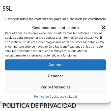
SSL
El Responsable ha contratado para su sitio web un certificado
SSL («Secure Sockets Layer»).
Gestionar consentimiento
Para ofrecer las mejores experiencias, utilizamos tecnologías como las
Un certificado SSL permite proteger toda la información
cookies para almacenar y/o acceder a la información del dispositivo. El
personal y confidencial que se pueda manejar en un sitio web,
consentimiento de estas tecnologías nos permitirá procesar datos como
independientemente de la información que se esté
el comportamiento de navegación o las identificaciones únicas en este
sitio. No consentir o retirar el consentimiento, puede afectar
transmitiendo, como por ejemplo, desde cualquiera de los
negativamente a ciertas características y funciones.
formularios de contacto del sitio web hasta el servidor, o los
datos introducidos para la subscripción de boletines de
Aceptar
noticias o accesos a las áreas protegidas, etc.
Denegar
La dirección del sitio web aparecerá en color verde,
activándose el protocolo “https” que permite conexiones
Ver preferencias
seguras desde un servidor web al navegador del usuario.
Política de Cookies
Aviso Legal
POLÍTICA DE PRIVACIDAD