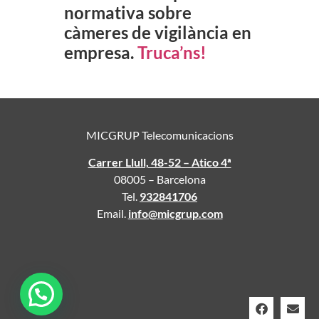
normativa sobre
càmeres de vigilància en
empresa.
Truca’ns!
MICGRUP Telecomunicacions
Carrer Llull, 48-52 – Atico 4ª
08005 – Barcelona
Tel.
932841706
Email.
info@micgrup.com