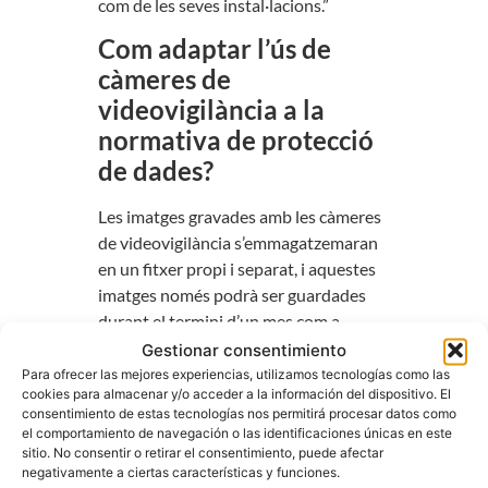
com de les seves instal·lacions.”
Com adaptar l’ús de
càmeres de
videovigilància a la
normativa de protecció
de dades?
Les imatges gravades amb les càmeres
de videovigilància s’emmagatzemaran
en un fitxer propi i separat, i aquestes
imatges només podrà ser guardades
durant el termini d’un mes com a
màxim.
Gestionar consentimiento
Para ofrecer las mejores experiencias, utilizamos tecnologías como las
No és obligatori obtenir consentiment
cookies para almacenar y/o acceder a la información del dispositivo. El
consentimiento de estas tecnologías nos permitirá procesar datos como
explícit de les persones que seran
el comportamiento de navegación o las identificaciones únicas en este
gravades, però l’ús d’aquestes imatges
sitio. No consentir o retirar el consentimiento, puede afectar
ha de respondre al principi de
negativamente a ciertas características y funciones.