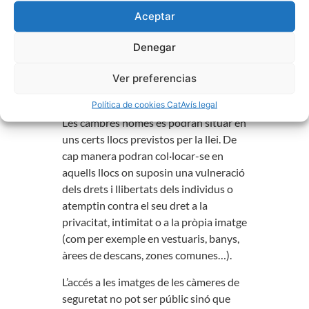
proporcionalitat.
Aceptar
El que sí que és d’obligat empleno és
informar els interessats sobre l’ús de
Denegar
càmeres de vigilància, mitjançant la
Ver preferencias
col·locació de cartells informatius, per
exemple.
Política de cookies Cat
Avís legal
Les cambres només es podran situar en
uns certs llocs previstos per la llei. De
cap manera podran col·locar-se en
aquells llocs on suposin una vulneració
dels drets i llibertats dels individus o
atemptin contra el seu dret a la
privacitat, intimitat o a la pròpia imatge
(com per exemple en vestuaris, banys,
àrees de descans, zones comunes…).
L’accés a les imatges de les càmeres de
seguretat no pot ser públic sinó que