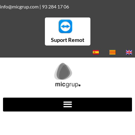
info@micgrup.com
|
93 284 17 06
Suport Remot